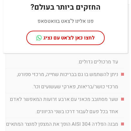
החזקים ביותר בעולם?
מידע כללי
פנו אלינו ל'צאט בוואטסאפ
המבחר האידיאלי לשליטה בגישת הולכי רגל
המצפן הוא הפתרון הפשוט והזול לניתוב זרימות בדרך
לחצו כאן לצ'אט עם נציג
יעילה ומסודרת במרכזי קניות בכל גודל, מחנויות קטנות
עד מרכולים גדולים.
ניתן להשתמש בו גם בבריכות שחייה, מרכזי ספורט,
מרכזי כושר/בריאות, פארקי שעשועים וכו'.
שער מסתובב מכאני עם ארבע זרועות המאפשר לאדם
אחד בכל פעם לעבור דרכו בשני הכיוונים.
מבנה הפלדה AISI 304 הופך את המצפן למוצר המתאים