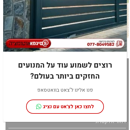
מעוניינים בדלת הרמה פנלים בהתאמה אישית?
רוצים לשמוע עוד על המנועים
מלאו פרטים בטופס
החזקים ביותר בעולם?
או חייגו עכשיו:
077-8049582
פנו אלינו ל'צאט בוואטסאפ
לחצו כאן לצ'אט עם נציג