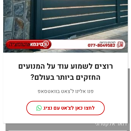
רוצים לשמוע עוד על המנועים
מעוניינים בBN 36? מלאו פרטים בטופס
החזקים ביותר בעולם?
או חייגו עכשיו:
077-8049582
פנו אלינו ל'צאט בוואטסאפ
לחצו כאן לצ'אט עם נציג