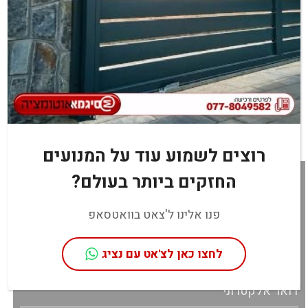
רוצים לשמוע עוד על המנועים
מעוניינים ב1230 VN? מלאו פרטים בטופס
החזקים ביותר בעולם?
או חייגו עכשיו:
077-8049582
פנו אלינו ל'צאט בוואטסאפ
לחצו כאן לצ'אט עם נציג