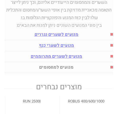
השערים והמחסומים הייעודיים אליהם, וכך ניתן לייצר
התאמה מכאניית מדויקת בין אופי השער/המחסום והתכלית
שלו לבין כוח המנוע והפונקציות הגלומות בו.
מנועים לשערים מתרוממים של חברת
בין סוגי המנועים השונים ניתן למנות את הבאים:
סיגמא, המנועים האיכותיים ביותר לכל
מנועים לדלתות איכותיים במיוחד
שימוש ולשימוש ביתי במיוחד, הבטיחו
בחברת סיגמא, קיימים מנגנוני הנעה
מנועים לשערים נגררים
לכם פעילות שקטה, יעילה וידידותית
מתוחכמים אשר מתאימים לכל שער
מנועים לשערי כנף
למשתמש.
בכל סוגי המשקלים.
מנועים לשערים מתרוממים
מנועים למחסומים
מוצרים נבחרים
RUN 2500I
400/600/1000 ROBUS