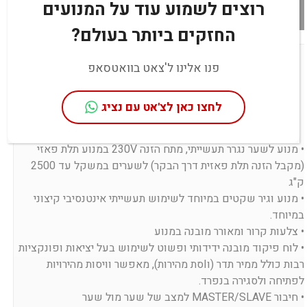
רוצים לשמוע עוד על המנועים
החזקים ביותר בעולם?
מאפיינים עיקריים
פנו אלינו ל'צאט בוואטסאפ
מפרט טכני
לחצו כאן לצ'אט עם נציג
מידע נוסף
• מנוע לשער נגרר תעשייתי, מתח הזנה 230V במנוע תלת פאזי
(מקבל הזנה תלת פאזית דרך הבקר) לשערים במשקל עד 2500
ק"ג
• מנוע וגיר שקטים במיוחד לשימוש תעשייתי אינטנסיבי קיצוני
במיוחד.
• צלעות קרור ומאורר מובנה במנוע
• לוח פיקוד מובנה ידידותי ופשוט לשימוש בעל יציאות ופונקציות
רבות כולל ממיר תדר (וIסת מהירות), מאפשר וויסות מהירויות
לפתיחה ולסגירה בנפרד.
• חיבור MASTER/SLAVE למצב של שער מול שער