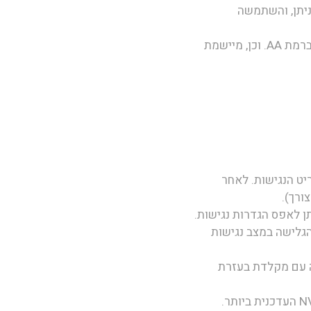
ניתן, והשתמשה
מקפידה על עמידה בדרישות תקנות שוויון זכויות לאנשים עם מוגבלות 5568 התשע"ג 2013 ברמת AA. וכן, מיישמת
יט הנגישות. לאחר
ורך).
ן לאפס הגדרות נגישות.
Chrome, Firefo בכפוף (תנאי יצרן) הגלישה במצב נגישות
ה עם מקלדת בעזרת