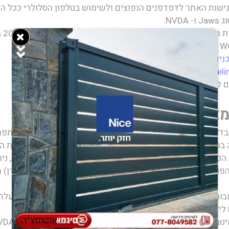
גישות האתר לדפדפנים הנפוצים ולשימוש בטלפון הסלולרי ככל ה
NV.
כנים באינטרנט
Web Content Accessibility Guidel
 ל
הנחיות רשות התקשוב להנגשת יישומים בדפדפני אינטרנט
.
מצב נגיש?
(בד"כ בדפנות האתר). לחיצה על האייקון מאפשרת פתיחת של תפר
תפריט יש להמתין לטעינת הדף ולשינוי הרצוי בתצוגה (במידת הצ
 הפעולה, יש ללחוץ על הפונקציה בתפריט פעם שניה. בכל מצב, נית
התוכנה פועלת בדפדפנים הפופולריים: x, Safari, Opera
ור טכנולוגיות מסייעות ותמיכה בדפוס השימוש המקובל להפעל
 עם תוכנת הקראת מסך, אנו ממליצים לשימוש בתוכנת NVDA העדכנית ביותר.