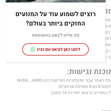
ות שבוצעו באתר:
רוצים לשמוע עוד על המנועים
 עבור טכנולוגיות מסייעות כגון NVDA , JAWS
החזקים ביותר בעולם?
 וברורים.
ור, מסודר והיררכי.
פנו אלינו ל'צאט בוואטסאפ
נים מודרניים.
מגוון מסכים ורזולוציות.
לחצו כאן לצ'אט עם נציג
1H/ וכו').
קסטואלי חלופי (alt).
וכנת נגישות:
 עבור טכנולוגיות מסייעות כגון NVDA , JAWS
מנטים נעים וחסימת אנימציות
על התפריט הראשי ישירות אל התוכן.