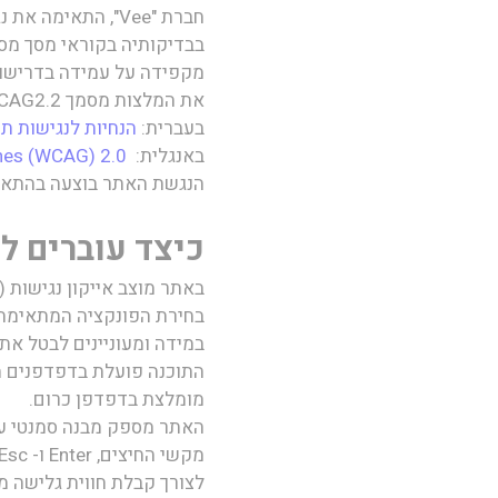
חברת "
Vee
", התאימה את נ
בבדיקותיה בקוראי מסך מסוג Jaws ו- DA
את המלצות מסמך WCAG2.2 מאת ארגון W3C.
בעברית:
הנחיות לנגישות ת
באנגלית:
ines (WCAG) 2.0
הנגשת האתר בוצעה בהתאם
כיצד עוברים ל
באתר מוצב אייקון נגישות 
בחירת הפונקציה המתאימה ב
במידה ומעוניינים לבטל את
מומלצת בדפדפן כרום.
האתר מספק מבנה סמנטי עב
מקשי החיצים, Enter ו- Esc ליציאה מתפריטים וחלונות.
לצורך קבלת חווית גלישה מיטבית