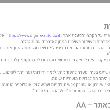
ת
אית על הקמת והפעלת אתר
:
https://www.sigma-auto.co.il
. אנ
האזרחים ובשיפור השירות הניתן לאזרחים עם מוגבלות.
 בהנגשת האתר והנכסים הדיגיטליים שלנו על מנת להפוך את שירו
ות.
ישראל כ-20 אחוזים מקרב האוכלוסייה הינם אנשים עם מוגבלות הזקוקים לנגישו
ושיינס בע"מ
, נועדה להפוך אותו לזמין, ידידותי ונוח יותר לשימוש 
 היתר ממוגבלויות מוטוריות שונות,
אי, עיוורון או עיוורון צבעים, לקויות שמיעה וכן אוכלוסייה הנמנית 
נגשת האתרים "Vee הנגשת אתרים".
תר – AA