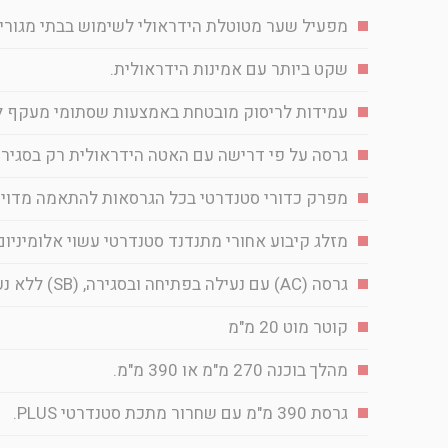
מפעיל שער מטוטלת הידראולי לשימוש בבתי מגורים עבו
שקט ביותר עם אמינות הידראולית.
עמידות לריסוק מובטחת באמצעות שסתומי מעקף ל
גרסה על פי דרישה עם האטה הידראולית רק בסגירה
מפרק כדורי סטנדרטי בכל הגרסאות להתאמה מדויק
מזלג קיבוע אחורי מתנדנד סטנדרטי עשוי אלומיניום
גרסה (AC) עם נעילה בפתיחה ובסגירה, (SB) ללא נעילה, (SC) רק בסגירה, (SA) רק בפתיחה.
קוטר מוט 20 מ"מ
מהלך בוכנה 270 מ"מ או 390 מ"מ.
גרסת 390 מ"מ עם שחרור מתכת סטנדרטי PLUS.