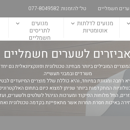
ערים חשמליים
טל׳ להזמנות: 077-8049582
מנועים לדלתות
מנועים
אוטומטיות
לתריסים
חשמליים
ביזרים לשערים חשמליים
צרים המובילים ביותר מבחינה טכנולוגית ופונקציונאלית גם יחד ל
משרדים ובמבני תעשייה.
 רחבה ומגוונת במיוחד, והיא כוללת שלל מוצרים המיועדים לבטיח
לוגיות המתקדמות ביותר שניתן למצוא כיום בתחום האלקטרוניקה,
רים, החל מלוחות הפיקוד ומערכות הניהול לשלטים ולשערים, ועד
ירה באיכות חסרת תחרות אשר מתאפיינת בקדמה טכנולוגית ואחריו